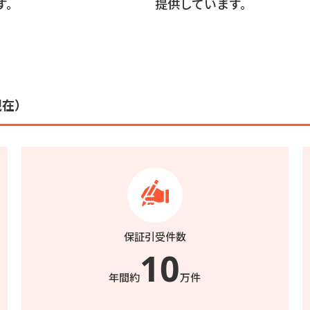
す。
提供しています。
現在）
保証引受件数
10
年間約
万件